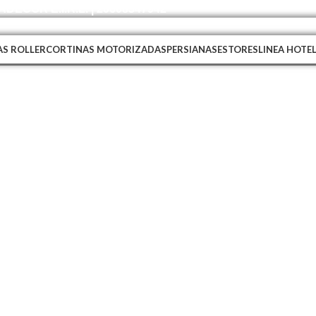
DECOR E.I.R.L. | 20608347942
S ROLLER
CORTINAS MOTORIZADAS
PERSIANAS
ESTORES
LINEA HOTE