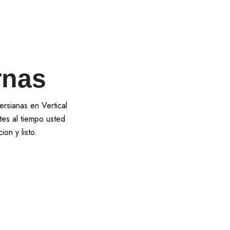
rnas
rsianas en Vertical
tes al tiempo usted
on y listo.